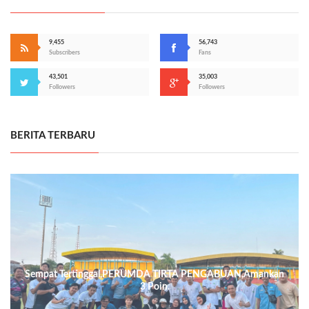
9,455
56,743
Subscribers
Fans
43,501
35,003
Followers
Followers
BERITA TERBARU
Sempat Tertinggal,PERUMDA TIRTA PENGABUAN,Amankan
3 Poin.