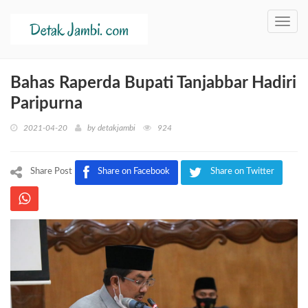
Toggl
navig
Bahas Raperda Bupati Tanjabbar Hadiri
Paripurna
2021-04-20
by
detakjambi
924
Share Post
Share on Facebook
Share on Twitter