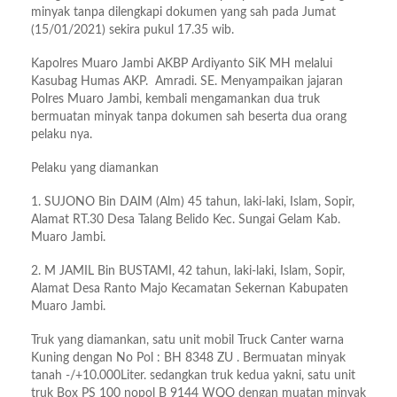
minyak tanpa dilengkapi dokumen yang sah pada Jumat
(15/01/2021) sekira pukul 17.35 wib.
Kapolres Muaro Jambi AKBP Ardiyanto SiK MH melalui
Kasubag Humas AKP. Amradi. SE. Menyampaikan jajaran
Polres Muaro Jambi, kembali mengamankan dua truk
bermuatan minyak tanpa dokumen sah beserta dua orang
pelaku nya.
Pelaku yang diamankan
1. SUJONO Bin DAIM (Alm) 45 tahun, laki-laki, Islam, Sopir,
Alamat RT.30 Desa Talang Belido Kec. Sungai Gelam Kab.
Muaro Jambi.
2. M JAMIL Bin BUSTAMI, 42 tahun, laki-laki, Islam, Sopir,
Alamat Desa Ranto Majo Kecamatan Sekernan Kabupaten
Muaro Jambi.
Truk yang diamankan, satu unit mobil Truck Canter warna
Kuning dengan No Pol : BH 8348 ZU . Bermuatan minyak
tanah -/+10.000Liter. sedangkan truk kedua yakni, satu unit
truk Box PS 100 nopol B 9144 WQO dengan muatan minyak