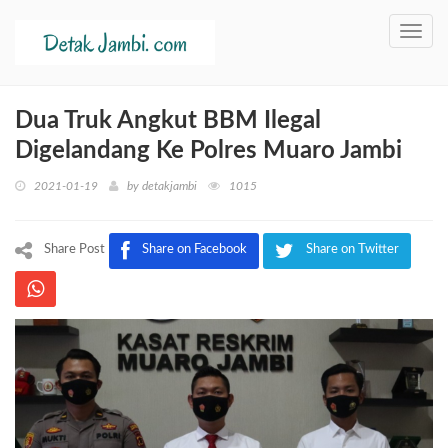
Toggl
navig
Dua Truk Angkut BBM Ilegal
Digelandang Ke Polres Muaro Jambi
2021-01-19
by
detakjambi
1015
Share Post
Share on Facebook
Share on Twitter