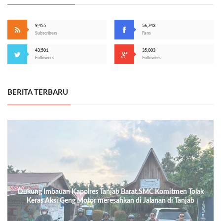
9,455
56,743
Subscribers
Fans
43,501
35,003
Followers
Followers
BERITA TERBARU
Dukung Imbauan Kapolres Tanjab Barat,SMC Komitmen Tolak
Keras Aksi Geng Motor meresahkan di Jalanan di Tanjab
Barat.