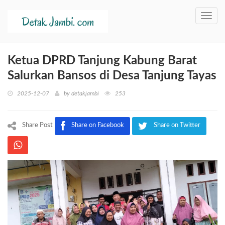
Toggl
navig
Ketua DPRD Tanjung Kabung Barat
Salurkan Bansos di Desa Tanjung Tayas
2025-12-07
by
detakjambi
253
Share Post
Share on Facebook
Share on Twitter