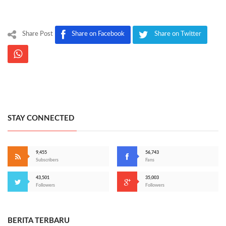
Share Post
Share on Facebook
Share on Twitter
STAY CONNECTED
9,455
56,743
Subscribers
Fans
43,501
35,003
Followers
Followers
BERITA TERBARU