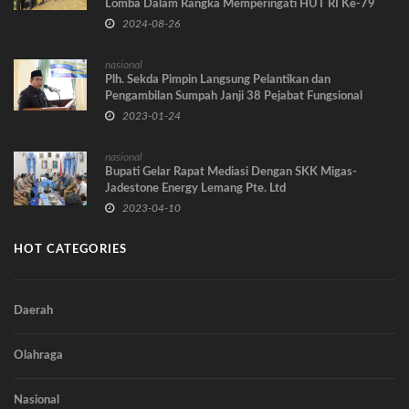
Lomba Dalam Rangka Memperingati HUT RI Ke-79
Tahun
2024-08-26
nasional
Plh. Sekda Pimpin Langsung Pelantikan dan
Pengambilan Sumpah Janji 38 Pejabat Fungsional
Dilingkup Pemkab Tanjab Barat
2023-01-24
nasional
Bupati Gelar Rapat Mediasi Dengan SKK Migas-
Jadestone Energy Lemang Pte. Ltd
2023-04-10
HOT CATEGORIES
Daerah
Olahraga
Nasional