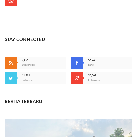
STAY CONNECTED
9,455
56,743
Subscribers
Fans
43,501
35,003
Followers
Followers
BERITA TERBARU