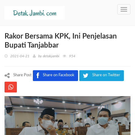
Toggl
navig
Rakor Bersama KPK, Ini Penjelasan
Bupati Tanjabbar
2021-04-21
by
detakjambi
954
Share Post
Share on Facebook
Share on Twitter