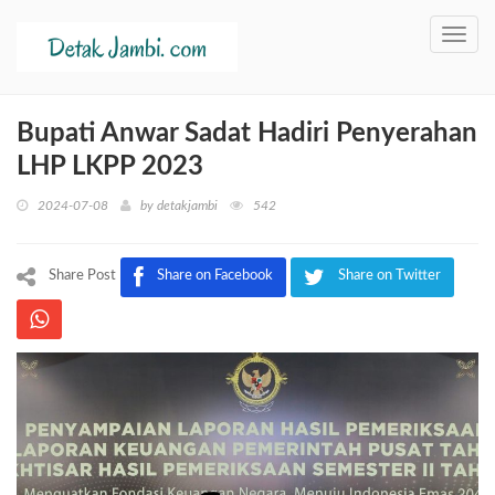
Toggl
navig
Bupati Anwar Sadat Hadiri Penyerahan
LHP LKPP 2023
2024-07-08
by
detakjambi
542
Share Post
Share on Facebook
Share on Twitter