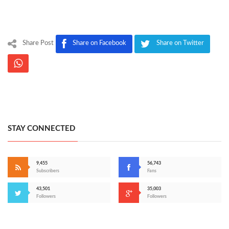
Share Post
Share on Facebook
Share on Twitter
STAY CONNECTED
9,455
56,743
Subscribers
Fans
43,501
35,003
Followers
Followers