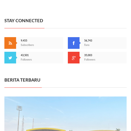
STAY CONNECTED
9,455
56,743
Subscribers
Fans
43,501
35,003
Followers
Followers
BERITA TERBARU