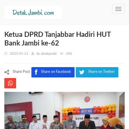
Toggl
navig
Ketua DPRD Tanjabbar Hadiri HUT
Bank Jambi ke-62
2025-01-12
by
detakjambi
496
Share Post
Share on Facebook
Share on Twitter