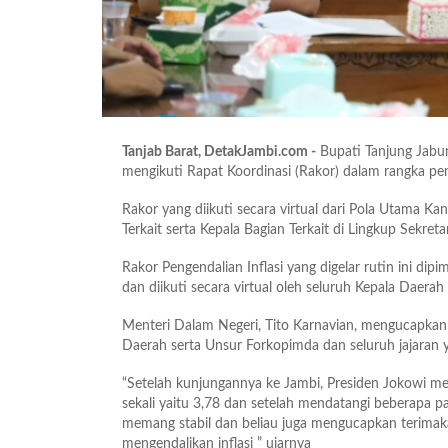
Tanjab Barat, DetakJambi.com -
Bupati Tanjung Jabung
mengikuti Rapat Koordinasi (Rakor) dalam rangka pen
Rakor yang diikuti secara virtual dari Pola Utama Kant
Terkait serta Kepala Bagian Terkait di Lingkup Sekre
Rakor Pengendalian Inflasi yang digelar rutin ini di
dan diikuti secara virtual oleh seluruh Kepala Daerah
Menteri Dalam Negeri, Tito Karnavian, mengucapkan
Daerah serta Unsur Forkopimda dan seluruh jajaran y
“Setelah kunjungannya ke Jambi, Presiden Jokowi me
sekali yaitu 3,78 dan setelah mendatangi beberapa pa
memang stabil dan beliau juga mengucapkan terima
mengendalikan inflasi ” ujarnya