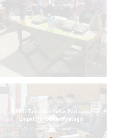
2026-08-03
by
detakjambi
DPRD Tanjabbar Gelar Paripurna
Empat Ranperda Strategis
2026-05-29
by
detakjambi