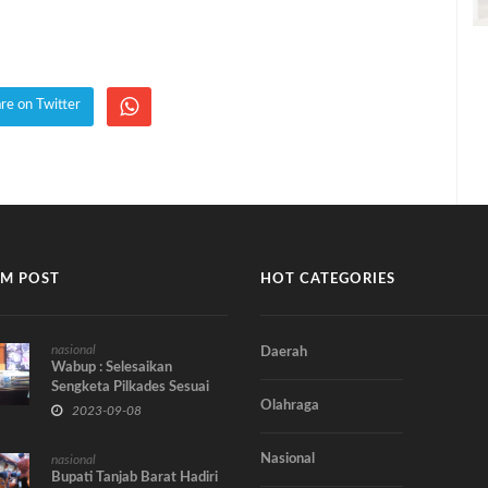
re on Twitter
M POST
HOT CATEGORIES
nasional
Daerah
Wabup : Selesaikan
Sengketa Pilkades Sesuai
Olahraga
Tahapan
2023-09-08
Nasional
nasional
Bupati Tanjab Barat Hadiri