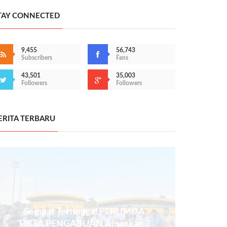
TAY CONNECTED
9,455
56,743
Subscribers
Fans
43,501
35,003
Followers
Followers
ERITA TERBARU
Sempat Tertinggal,PERUMDA
TIRTA PENGABUAN,Amankan 3