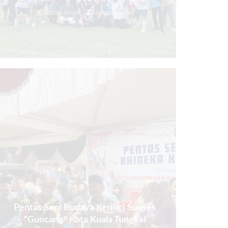
Poin.
2026-08-04
by
detakjambi
Pentas Seni Budaya Kerinci Sukses
"Guncang" Kota Kuala Tungkal