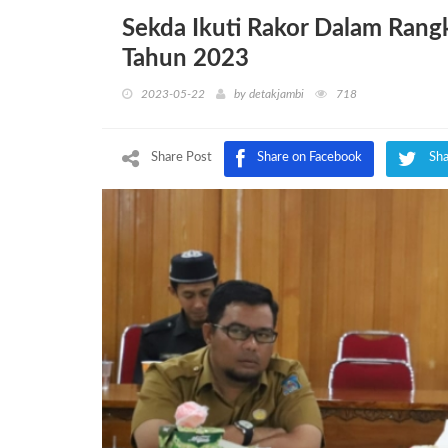
Sekda Ikuti Rakor Dalam Rangk
Tahun 2023
2023-05-22
by
detakjambi
718
Share Post
Share on Facebook
Sha