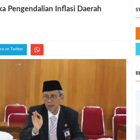
a Pengendalian Inflasi Daerah
S
re on Twitter
B