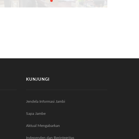
KUNJUNGI
Jendela Informasi Jambi
Sapa Jambe
Aktual Mengabarkan
Independen dan Berintegritas