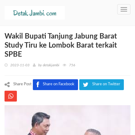
Toggl
navig
Wakil Bupati Tanjung Jabung Barat
Study Tiru ke Lombok Barat terkait
SPBE
2023-11-03
by
detakjambi
756
Share Post
Share on Facebook
Share on Twitter