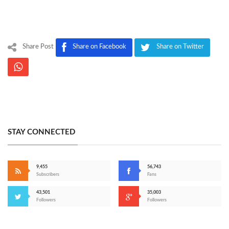
Share Post
Share on Facebook
Share on Twitter
STAY CONNECTED
9,455
56,743
Subscribers
Fans
43,501
35,003
Followers
Followers