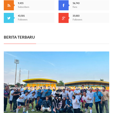
9,455
56,743
Subscribers
Fans
43,501
35,003
Followers
Followers
BERITA TERBARU
Sempat Tertinggal,PERUMDA TIRTA PENGABUAN,Amankan
3 Poin.