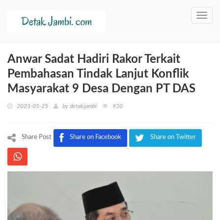
Toggl
navig
Anwar Sadat Hadiri Rakor Terkait
Pembahasan Tindak Lanjut Konflik
Masyarakat 9 Desa Dengan PT DAS
2023-05-25
by
detakjambi
920
Share Post
Share on Facebook
Share on Twitter