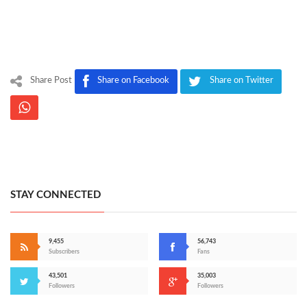
Share Post
Share on Facebook
Share on Twitter
STAY CONNECTED
9,455
56,743
Subscribers
Fans
43,501
35,003
Followers
Followers