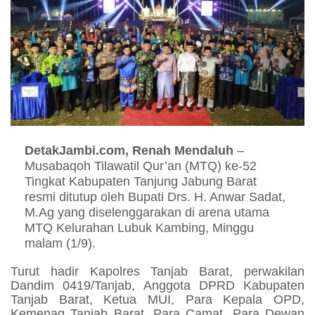
DetakJambi.com, Renah Mendaluh
–
Musabaqoh Tilawatil Qur’an (MTQ) ke-52
Tingkat Kabupaten Tanjung Jabung Barat
resmi ditutup oleh Bupati Drs. H. Anwar Sadat,
M.Ag yang diselenggarakan di arena utama
MTQ Kelurahan Lubuk Kambing, Minggu
malam (1/9).
Turut hadir Kapolres Tanjab Barat, perwakilan
Dandim 0419/Tanjab, Anggota DPRD Kabupaten
Tanjab Barat, Ketua MUI, Para Kepala OPD,
Kemenag Tanjab Barat, Para Camat, Para Dewan