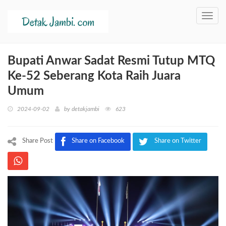
Toggl
navig
Bupati Anwar Sadat Resmi Tutup MTQ
Ke-52 Seberang Kota Raih Juara
Umum
2024-09-02
by
detakjambi
623
Share Post
Share on Facebook
Share on Twitter