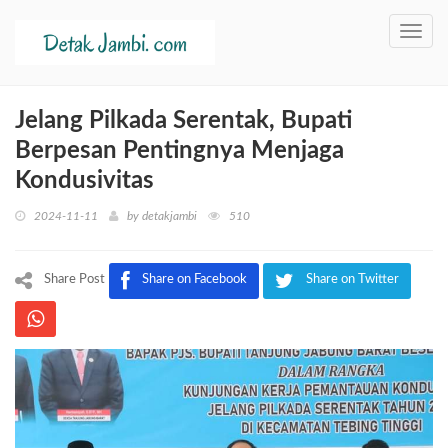
Toggl
navig
Jelang Pilkada Serentak, Bupati
Berpesan Pentingnya Menjaga
Kondusivitas
2024-11-11
by
detakjambi
510
Share Post
Share on Facebook
Share on Twitter