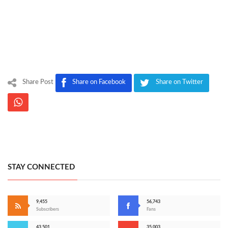
Share Post
Share on Facebook
Share on Twitter
STAY CONNECTED
9,455
56,743
Subscribers
Fans
43,501
35,003