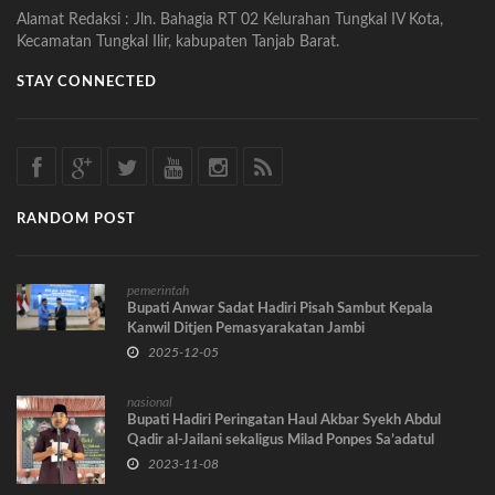
Alamat Redaksi : Jln. Bahagia RT 02 Kelurahan Tungkal IV Kota,
Kecamatan Tungkal Ilir, kabupaten Tanjab Barat.
STAY CONNECTED
RANDOM POST
pemerintah
Bupati Anwar Sadat Hadiri Pisah Sambut Kepala
Kanwil Ditjen Pemasyarakatan Jambi
2025-12-05
nasional
Bupati Hadiri Peringatan Haul Akbar Syekh Abdul
Qadir al-Jailani sekaligus Milad Ponpes Sa’adatul
Abadiyah ke-33 Tahun 2023
2023-11-08