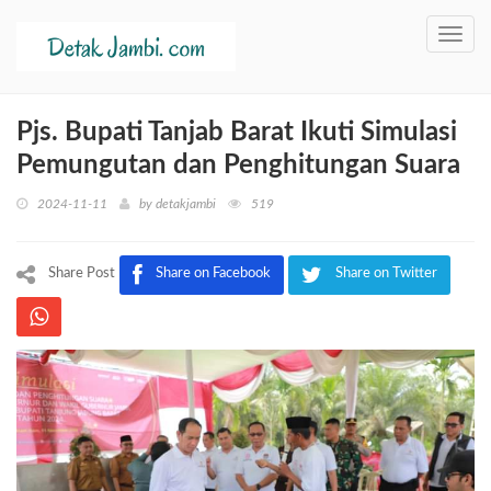
Toggl
navig
Pjs. Bupati Tanjab Barat Ikuti Simulasi
Pemungutan dan Penghitungan Suara
2024-11-11
by
detakjambi
519
Share Post
Share on Facebook
Share on Twitter