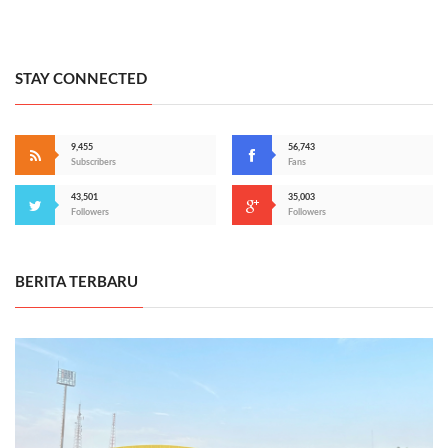
STAY CONNECTED
9,455
56,743
Subscribers
Fans
43,501
35,003
Followers
Followers
BERITA TERBARU